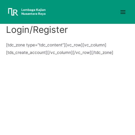
Login/Register
[tdc_zone type=”tdc_content”][vc_row][vc_column]
[tds_create_account][/vc_column][/vc_row][/tdc_zone]