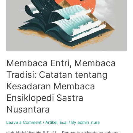
Membaca Entri, Membaca
Tradisi: Catatan tentang
Kesadaran Membaca
Ensiklopedi Sastra
Nusantara
Leave a Comment
/
Artikel
,
Esai
/ By
admin_nura
oleh Abdul Wachid B.S. [1] Pengantar: Membaca sebagai