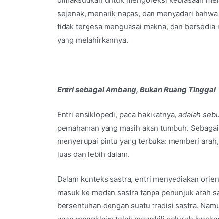
dimaksudkan untuk mengoreksi kebiasaan mem
sejenak, menarik napas, dan menyadari bahwa 
tidak tergesa menguasai makna, dan bersedia
yang melahirkannya.
Entri sebagai Ambang, Bukan Ruang Tinggal
Entri ensiklopedi, pada hakikatnya,
adalah seb
pemahaman yang masih akan tumbuh. Sebagai amb
menyerupai pintu yang terbuka: memberi arah
luas dan lebih dalam.
Dalam konteks sastra, entri menyediakan orient
masuk ke medan sastra tanpa penunjuk arah sam
bersentuhan dengan suatu tradisi sastra. Namu
yang mengklaim telah mewakili seluruh lanska