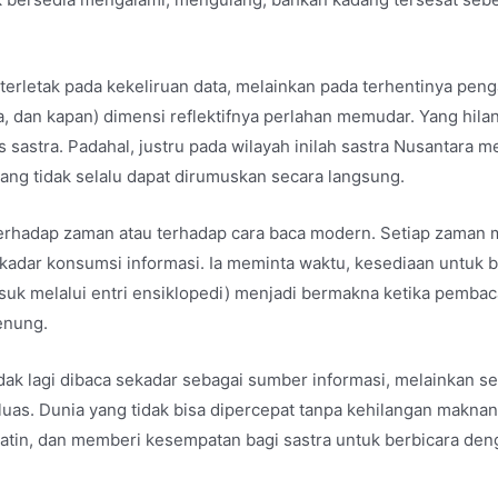
 terletak pada kekeliruan data, melainkan pada terhentinya pen
a, dan kapan) dimensi reflektifnya perlahan memudar. Yang hila
 sastra. Padahal, justru pada wilayah inilah sastra Nusantar
ng tidak selalu dapat dirumuskan secara langsung.
 terhadap zaman atau terhadap cara baca modern. Setiap zaman 
kadar konsumsi informasi. Ia meminta waktu, kesediaan untuk b
uk melalui entri ensiklopedi) menjadi bermakna ketika pemba
enung.
ak lagi dibaca sekadar sebagai sumber informasi, melainkan se
luas. Dunia yang tidak bisa dipercepat tanpa kehilangan makna
tin, dan memberi kesempatan bagi sastra untuk berbicara deng