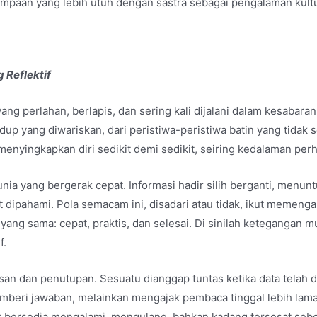
mpaan yang lebih utuh dengan sastra sebagai pengalaman kultur
 Reflektif
ang perlahan, berlapis, dan sering kali dijalani dalam kesabaran
dup yang diwariskan, dari peristiwa-peristiwa batin yang tidak 
 menyingkapkan diri sedikit demi sedikit, seiring kedalaman pe
nia yang bergerak cepat. Informasi hadir silih berganti, menuntu
t dipahami. Pola semacam ini, disadari atau tidak, ikut memenga
ang sama: cepat, praktis, dan selesai. Di sinilah ketegangan mul
f.
san dan penutupan. Sesuatu dianggap tuntas ketika data telah di
memberi jawaban, melainkan mengajak pembaca tinggal lebih lam
uk bersedia mengalami, mengulang, bahkan kadang tersesat se