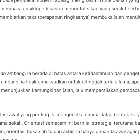
baca pembaca modern, apalagi menghakimi ritme zaman yang s
membaca ensiklopedi sastra menuntut sikap yang sedikit berbed
 membiarkan teks (betapapun ringkasnya) membuka jalan menuju
uah ambang
. Ia berada di batas antara ketidaktahuan dan peng
ang, ia tidak dimaksudkan untuk ditinggali terlalu lama, apal
, menunjukkan kemungkinan jalan, lalu mempersilakan pembaca
asi awal yang penting. Ia mengenalkan nama, latar, bentuk karya
a sekali. Orientasi semacam ini bernilai strategis, terutama b
n, orientasi bukanlah tujuan akhir. Ia hanya penanda awal agar
p makna.