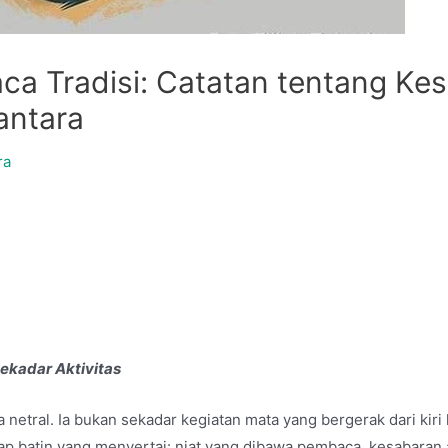
ca Tradisi: Catatan tentang K
antara
ra
ekadar Aktivitas
tral. Ia bukan sekadar kegiatan mata yang bergerak dari kiri ke 
ap batin yang menyertai: niat yang dibawa pembaca, kesabaran a