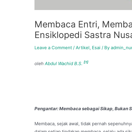
Membaca Entri, Memba
Ensiklopedi Sastra Nus
Leave a Comment
/
Artikel
,
Esai
/ By
admin_nu
[1]
oleh
Abdul Wachid B.S.
Pengantar: Membaca sebagai Sikap, Bukan S
Membaca, sejak awal, tidak pernah sepenuhnya ne
dalam setiap tindakan membaca, selalu ada sik