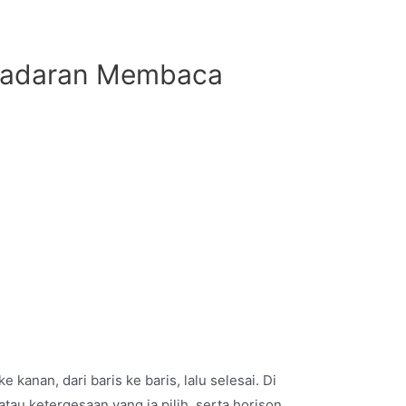
esadaran Membaca
kanan, dari baris ke baris, lalu selesai. Di
tau ketergesaan yang ia pilih, serta horison