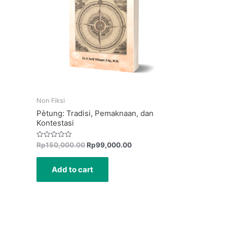
Non Fiksi
Pètung: Tradisi, Pemaknaan, dan
Kontestasi
Rated
Rp
150,000.00
Rp
99,000.00
0
out
of
Add to cart
5