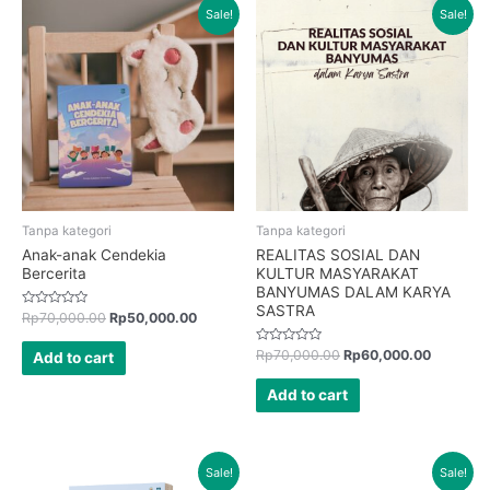
Sale!
Sale!
Tanpa kategori
Tanpa kategori
Anak-anak Cendekia
REALITAS SOSIAL DAN
Bercerita
KULTUR MASYARAKAT
BANYUMAS DALAM KARYA
SASTRA
Rated
Rp
70,000.00
Rp
50,000.00
0
out
of
Rated
Rp
70,000.00
Rp
60,000.00
Add to cart
5
0
out
of
Add to cart
5
Sale!
Sale!