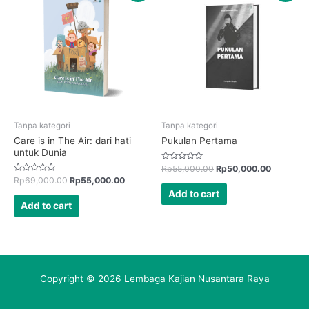
Tanpa kategori
Tanpa kategori
Care is in The Air: dari hati
Pukulan Pertama
untuk Dunia
Rated
Rp
55,000.00
Rp
50,000.00
0
Rated
Rp
69,000.00
Rp
55,000.00
out
0
of
Add to cart
out
5
of
Add to cart
5
Copyright © 2026 Lembaga Kajian Nusantara Raya